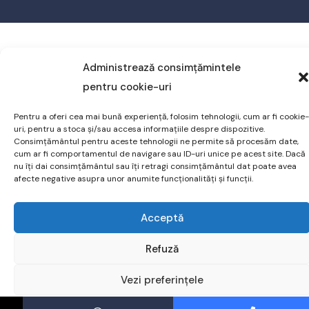
Administrează consimțămintele
pentru cookie-uri
Pentru a oferi cea mai bună experiență, folosim tehnologii, cum ar fi cookie-
uri, pentru a stoca și/sau accesa informațiile despre dispozitive.
Consimțământul pentru aceste tehnologii ne permite să procesăm date,
cum ar fi comportamentul de navigare sau ID-uri unice pe acest site. Dacă
nu îți dai consimțământul sau îți retragi consimțământul dat poate avea
afecte negative asupra unor anumite funcționalități și funcții.
Acceptă
Refuză
Vezi preferințele
Cere ofertă